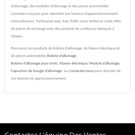
d'allumage, des modules d'allumage et des pièces automobiles
connexes conçues pour répondre aux besoins d'approvisionnement
internationaux. Partenariat avec Asia Traffic pour renforcer votre offre
de pièces de rechange avec des produits de confiance fabriqués à
Taïwan.
Parcourez nos produits de bobine d'allumage, de klaxon électrique et
de pièces automobiles
Bobine d'allumage
,
Bobine d'allumage pour moto
,
Klaxon électrique
,
Module d'allumage
,
Capuchon de bougie d'allumage
, ou
Contactez-nous
pour discuter de
vos besoins en approvisionnement.
Contactez L'équipe Des Ventes