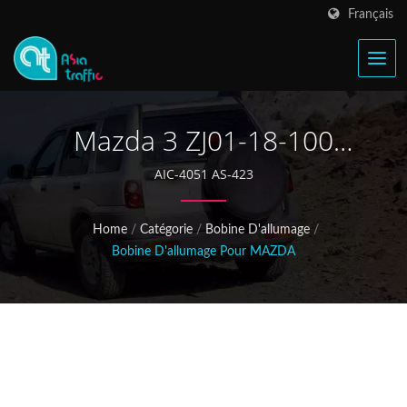
Français
Mazda 3 ZJ01-18-100
Bobine D'allumage
AIC-4051 AS-423
Home
/
Catégorie
/
Bobine D'allumage
/
Bobine D'allumage Pour MAZDA