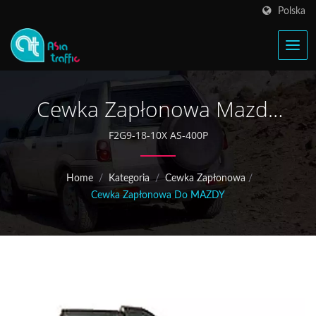
Polska
Cewka Zapłonowa Mazda
F269-18-10X
F2G9-18-10X AS-400P
Home
/
Kategoria
/
Cewka Zapłonowa
/
Cewka Zapłonowa Do MAZDY