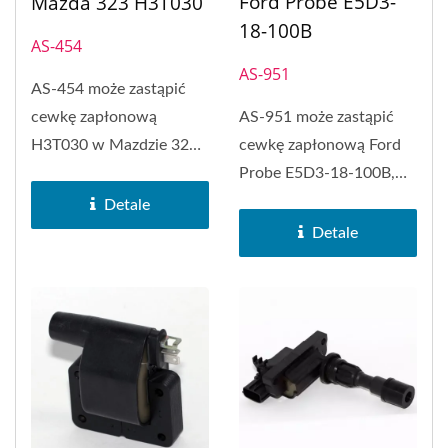
Ford Probe E5D3-
Mazda 323 H3T030
18-100B
AS-454
AS-951
AS-454 może zastąpić
AS-951 może zastąpić
cewkę zapłonową
cewkę zapłonową Ford
H3T030 w Mazdzie 323 i
Probe E5D3-18-100B,
FORD Festiva.
Ford Probe, Mazda
Detale
323,...
Detale