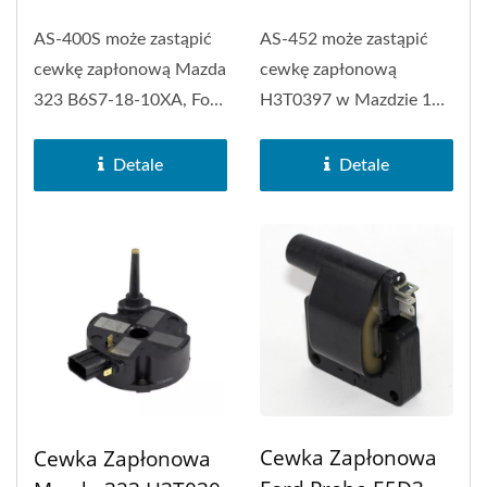
AS-400S może zastąpić
AS-452 może zastąpić
cewkę zapłonową Mazda
cewkę zapłonową
323 B6S7-18-10XA, Ford
H3T0397 w Mazdzie 121
Escort, Ford Festiva...
oraz Mazdzie 323.
Detale
Detale
Cewka Zapłonowa
Cewka Zapłonowa