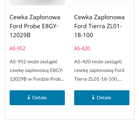
Cewka Zapłonowa
Cewka Zapłonowa
Ford Probe E8GY-
Ford Tierra ZL01-
12029B
18-100
AS-952
AS-420
AS-952 może zastąpić
AS-420 może zastąpić
cewkę zapłonową E8GY-
cewkę zapłonową Ford
12029B w Fordzie Probe,
Tierra ZL01-18-100,
Fordzie Probe, Mazdzie...
Mazda 323 F, Mazda 323
S i Mazda...
Detale
Detale